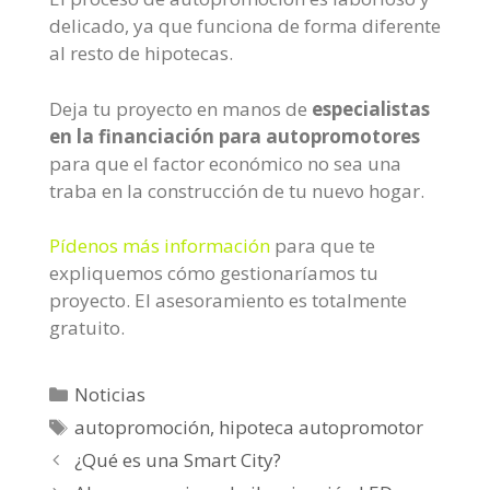
delicado, ya que funciona de forma diferente
al resto de hipotecas.
Deja tu proyecto en manos de
especialistas
en la financiación para autopromotores
para que el factor económico no sea una
traba en la construcción de tu nuevo hogar.
Pídenos más información
para que te
expliquemos cómo gestionaríamos tu
proyecto. El asesoramiento es totalmente
gratuito.
C
Noticias
a
E
autopromoción
,
hipoteca autopromotor
t
t
N
¿Qué es una Smart City?
e
i
a