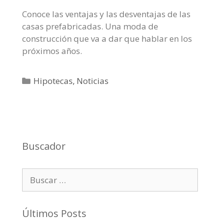
Conoce las ventajas y las desventajas de las
casas prefabricadas. Una moda de
construcción que va a dar que hablar en los
próximos años.
C
Hipotecas
,
Noticias
a
t
e
g
o
Buscador
r
í
B
a
u
s
s
c
Últimos Posts