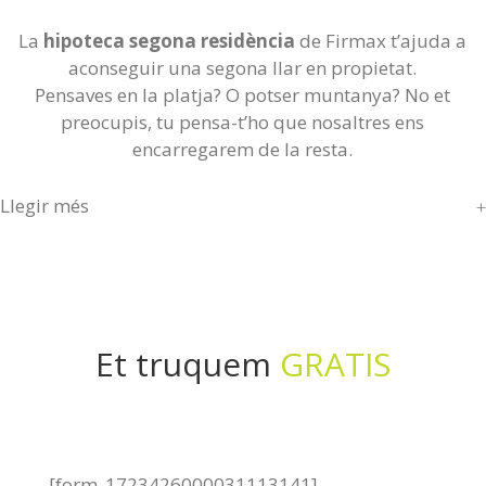
La
hipoteca segona residència
de Firmax t’ajuda a
aconseguir una segona llar en propietat.
Pensaves en la platja? O potser muntanya? No et
preocupis, tu pensa-t’ho que nosaltres ens
encarregarem de la resta.
Llegir més
Et truquem
GRATIS
[form_1723426000031113141]