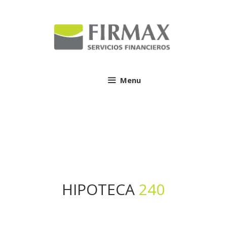
Vés
al
contingut
Menu
HIPOTECA
240