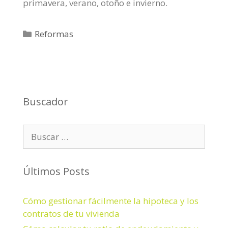
primavera, verano, otoño e invierno.
C
Reformas
a
t
e
g
o
Buscador
r
í
B
a
u
s
s
c
Últimos Posts
a
r
Cómo gestionar fácilmente la hipoteca y los
:
contratos de tu vivienda