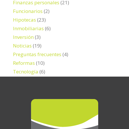
Finanzas personales
(21)
Funcionarios
(2)
Hipotecas
(23)
Inmobiliarias
(6)
Inversión
(3)
Noticias
(19)
Preguntas frecuentes
(4)
Reformas
(10)
Tecnología
(6)