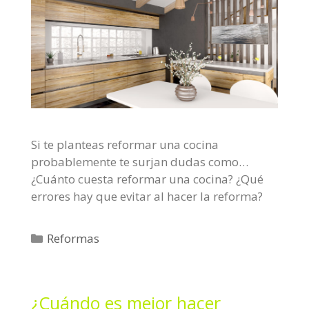
Si te planteas reformar una cocina
probablemente te surjan dudas como…
¿Cuánto cuesta reformar una cocina? ¿Qué
errores hay que evitar al hacer la reforma?
C
Reformas
a
t
e
¿Cuándo es mejor hacer
g