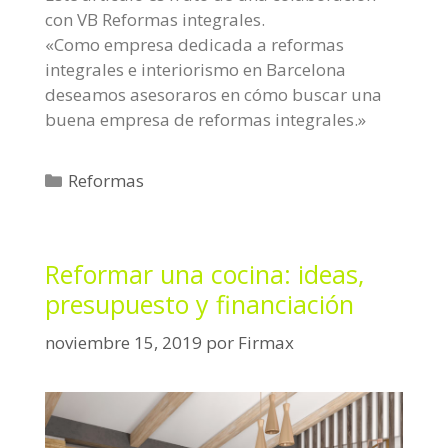
con VB Reformas integrales.
«Como empresa dedicada a reformas
integrales e interiorismo en Barcelona
deseamos asesoraros en cómo buscar una
buena empresa de reformas integrales.»
C
Reformas
a
t
e
Reformar una cocina: ideas,
g
presupuesto y financiación
o
r
noviembre 15, 2019
por
Firmax
í
a
s