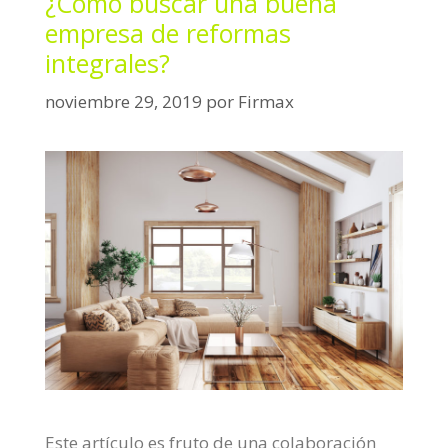
¿Cómo buscar una buena
g
empresa de reformas
o
integrales?
r
í
noviembre 29, 2019
por
Firmax
a
s
Este artículo es fruto de una colaboración