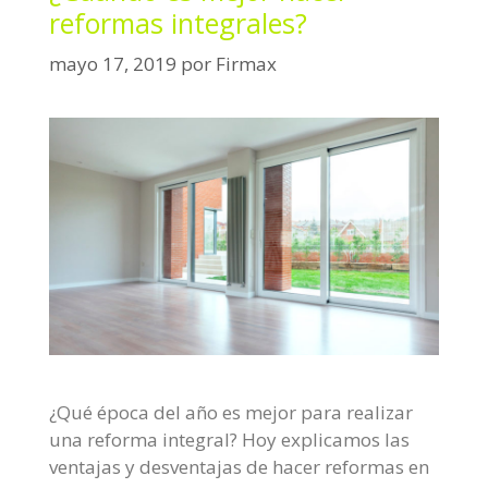
reformas integrales?
o
r
mayo 17, 2019
por
Firmax
í
a
s
¿Qué época del año es mejor para realizar
una reforma integral? Hoy explicamos las
ventajas y desventajas de hacer reformas en