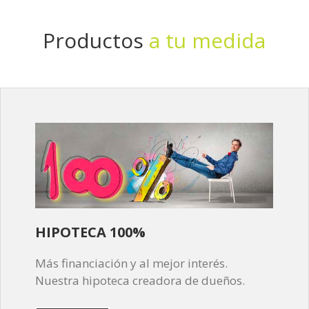
oferta que mejor se haya adaptado a tu perfil.
los documentos que sean necesarios para la firma
el proceso, porque para nosotros tú eres lo más
ante notario. ¡No tendrás que preocuparte de nada!
importante.
Productos
a tu medida
HIPOTECA 100%
Más financiación y al mejor interés.
Nuestra hipoteca creadora de dueños.