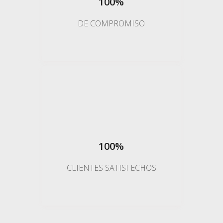
100%
de ser inquilinos, para ser
propietarios. ¡Gracias!"
DE COMPROMISO
Ramón Costa
"Buscaba una mejora de
condiciones, ni mi banco ni otros
que contacté por internet
100%
superaban el tipo de interés que
me ofrecieron en Firmax. Ahora
CLIENTES SATISFECHOS
pago casi 200€ menos de cuota."