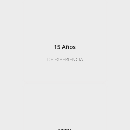
Gabriel Morales
"Mi banco nos denegó el 90% que
necesitábamos. Me
15 Años
recomendaron Firmax y en 72hs
tenía el préstamo aprobado."
DE EXPERIENCIA
Carles Puig
"Nos ayudaron a que dejasemos